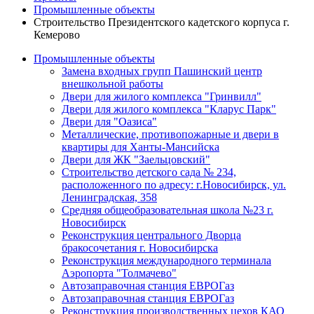
Промышленные объекты
Строительство Президентского кадетского корпуса г.
Кемерово
Промышленные объекты
Замена входных групп Пашинский центр
внешкольной работы
Двери для жилого комплекса "Гринвилл"
Двери для жилого комплекса "Кларус Парк"
Двери для "Оазиса"
Металлические, противопожарные и двери в
квартиры для Ханты-Мансийска
Двери для ЖК "Заельцовский"
Строительство детского сада № 234,
расположенного по адресу: г.Новосибирск, ул.
Ленинградская, 358
Средняя общеобразовательная школа №23 г.
Новосибирск
Реконструкция центрального Дворца
бракосочетания г. Новосибирска
Реконструкция международного терминала
Аэропорта "Толмачево"
Автозаправочная станция ЕВРОГаз
Автозаправочная станция ЕВРОГаз
Реконструкция производственных цехов КАО