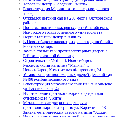
Торговый центр «Бердский Рынок»
Реконструкция Мариинского ликеро-водочного
завода
Открылся детский сад на 250 мест в Октябрьском
районе
Поставка противопожарных дверей на объекты
Иркутского государственного университета
Перинатальный центр г. Ачинск
В Новосибирске наконец открылся крупнейший в
России аквапарк
Замена стальных и противопожарных дверей в
Бейской районной больнице
Строительство Med Park Новосибирск
Реконструкция магазина "Магнит" г.
Новосибирск, Комсомольский проспект, 24
Установка противопожарных дверей Детский сад
№498 комбинированного вида
Реконструкция магазина "Мария РА" п. Кольцово,
ул. Вознесенская, 4а
Изготовление противопожарных дверей для
супермаркета "Лента"
Металлические двери в квартиры и
противопожарные двери по ул. Карамзина, 53
Замена металлических дверей магазин "Холди"
Изготовление и монтаж дверей для сети магазинов