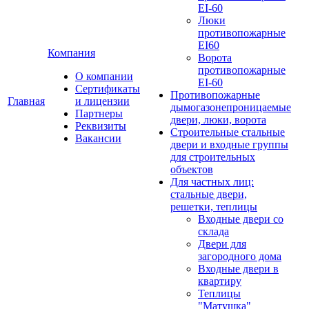
EI-60
Люки
противопожарные
EI60
Компания
Ворота
противопожарные
О компании
EI-60
Сертификаты
Противопожарные
Главная
и лицензии
дымогазонепроницаемые
Партнеры
двери, люки, ворота
Реквизиты
Строительные стальные
Вакансии
двери и входные группы
для строительных
объектов
Для частных лиц:
стальные двери,
решетки, теплицы
Входные двери со
склада
Двери для
загородного дома
Входные двери в
квартиру
Теплицы
"Матушка"