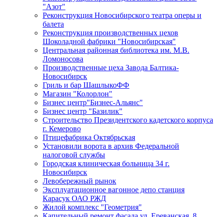
"Азот"
Реконструкция Новосибирского театра оперы и
балета
Реконструкция производственных цехов
Шоколадной фабрики "Новосибирская"
Центральная районная библиотека им. М.В.
Ломоносова
Производственные цеха Завода Балтика-
Новосибирск
Гриль и бар ШашлыкоФФ
Магазин "Колорлон"
Бизнес центр"Бизнес-Альянс"
Бизнес центр "Базилик"
Строительство Президентского кадетского корпуса
г. Кемерово
Птицефабрика Октябрьская
Установили ворота в архив Федеральной
налоговой службы
Городская клиническая больница 34 г.
Новосибирск
Левобережный рынок
Эксплуатационное вагонное депо станция
Карасук ОАО РЖД
Жилой комплекс "Геометрия"
Капительный ремонт фасада ул. Ереванская, 8