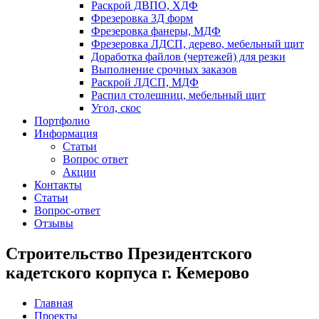
Раскрой ДВПО, ХДФ
Фрезеровка 3Д форм
Фрезеровка фанеры, МДФ
Фрезеровка ЛДСП, дерево, мебельный щит
Доработка файлов (чертежей) для резки
Выполнение срочных заказов
Раскрой ЛДСП, МДФ
Распил столешниц, мебельный щит
Угол, скос
Портфолио
Информация
Статьи
Вопрос ответ
Акции
Контакты
Статьи
Вопрос-ответ
Отзывы
Строительство Президентского
кадетского корпуса г. Кемерово
Главная
Проекты