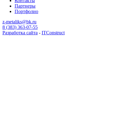
Контакты
Партнеры
Портфолио
z-metaliks@bk.ru
8 (383) 363-07-55
Разработка сайта
-
ITConstruct