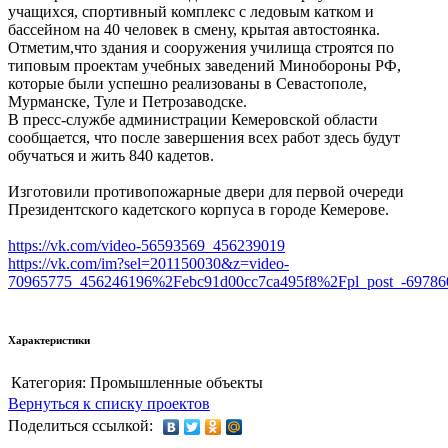
учащихся, спортивный комплекс с ледовым катком и
бассейном на 40 человек в смену, крытая автостоянка.
Отметим,что здания и сооружения училища строятся по
типовым проектам учебных заведений Минобороны РФ,
которые были успешно реализованы в Севастополе,
Мурманске, Туле и Петрозаводске.
В пресс-службе администрации Кемеровской области
сообщается, что после завершения всех работ здесь будут
обучаться и жить 840 кадетов.
Изготовили противопожарные двери для первой очереди
Президентского кадетского корпуса в городе Кемерове.
https://vk.com/video-56593569_456239019
https://vk.com/im?sel=201150030&z=video-
70965775_456246196%2Febc91d00cc7ca495f8%2Fpl_post_-697860
Характеристики
Категория:
Промышленные объекты
Вернуться к списку проектов
Поделиться ссылкой: