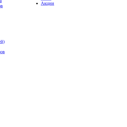
а
Акции
ов
ей)
зов