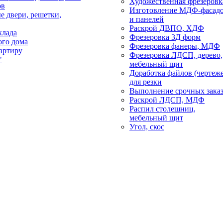
Художественная фрезеровк
ов
Изготовление МДФ-фасад
е двери, решетки,
и панелей
Раскрой ДВПО, ХДФ
клада
Фрезеровка 3Д форм
ого дома
Фрезеровка фанеры, МДФ
артиру
Фрезеровка ЛДСП, дерево,
"
мебельный щит
Доработка файлов (чертеж
для резки
Выполнение срочных зака
Раскрой ЛДСП, МДФ
Распил столешниц,
мебельный щит
Угол, скос