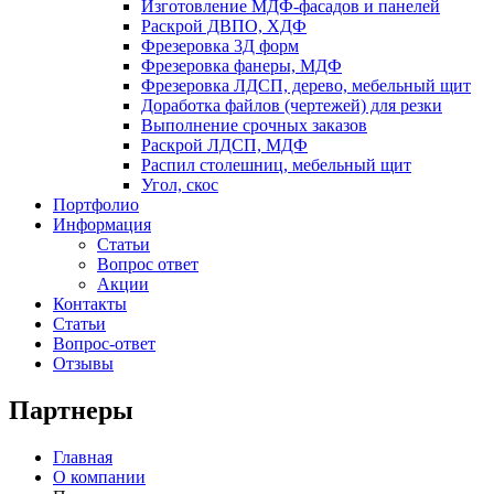
Изготовление МДФ-фасадов и панелей
Раскрой ДВПО, ХДФ
Фрезеровка 3Д форм
Фрезеровка фанеры, МДФ
Фрезеровка ЛДСП, дерево, мебельный щит
Доработка файлов (чертежей) для резки
Выполнение срочных заказов
Раскрой ЛДСП, МДФ
Распил столешниц, мебельный щит
Угол, скос
Портфолио
Информация
Статьи
Вопрос ответ
Акции
Контакты
Статьи
Вопрос-ответ
Отзывы
Партнеры
Главная
О компании