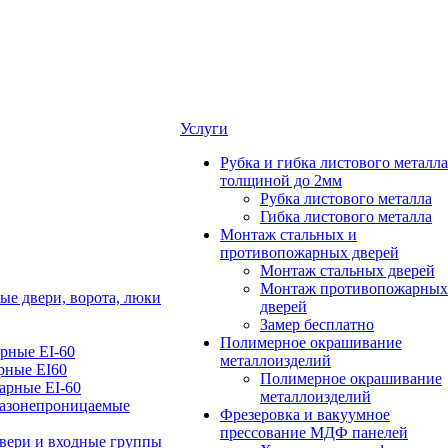
Услуги
Рубка и гибка листового металла
толщиной до 2мм
Рубка листового металла
Гибка листового металла
Монтаж стальных и
противопожарных дверей
Монтаж стальных дверей
Монтаж противопожарных
е двери, ворота, люки
дверей
Замер бесплатно
Полимерное окрашивание
рные EI-60
металлоизделий
рные EI60
Полимерное окрашивание
арные EI-60
металлоизделий
азонепроницаемые
Фрезеровка и вакуумное
прессование МДФ панелей
вери и входные группы