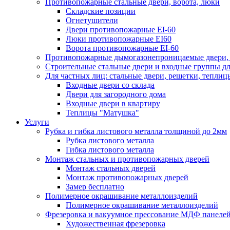
Противопожарные стальные двери, ворота, люки
Складские позиции
Огнетушители
Двери противопожарные EI-60
Люки противопожарные EI60
Ворота противопожарные EI-60
Противопожарные дымогазонепроницаемые двери, 
Строительные стальные двери и входные группы дл
Для частных лиц: стальные двери, решетки, теплиц
Входные двери со склада
Двери для загородного дома
Входные двери в квартиру
Теплицы "Матушка"
Услуги
Рубка и гибка листового металла толщиной до 2мм
Рубка листового металла
Гибка листового металла
Монтаж стальных и противопожарных дверей
Монтаж стальных дверей
Монтаж противопожарных дверей
Замер бесплатно
Полимерное окрашивание металлоизделий
Полимерное окрашивание металлоизделий
Фрезеровка и вакуумное прессование МДФ панеле
Художественная фрезеровка