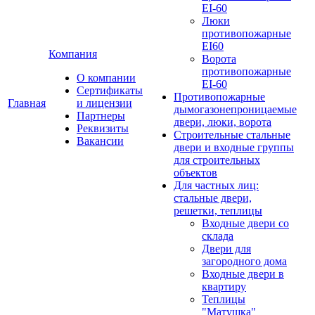
EI-60
Люки
противопожарные
EI60
Компания
Ворота
противопожарные
О компании
EI-60
Сертификаты
Противопожарные
Главная
и лицензии
дымогазонепроницаемые
Партнеры
двери, люки, ворота
Реквизиты
Строительные стальные
Вакансии
двери и входные группы
для строительных
объектов
Для частных лиц:
стальные двери,
решетки, теплицы
Входные двери со
склада
Двери для
загородного дома
Входные двери в
квартиру
Теплицы
"Матушка"