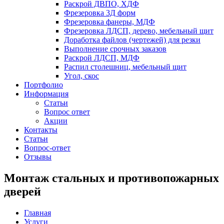
Раскрой ДВПО, ХДФ
Фрезеровка 3Д форм
Фрезеровка фанеры, МДФ
Фрезеровка ЛДСП, дерево, мебельный щит
Доработка файлов (чертежей) для резки
Выполнение срочных заказов
Раскрой ЛДСП, МДФ
Распил столешниц, мебельный щит
Угол, скос
Портфолио
Информация
Статьи
Вопрос ответ
Акции
Контакты
Статьи
Вопрос-ответ
Отзывы
Монтаж стальных и противопожарных
дверей
Главная
Услуги