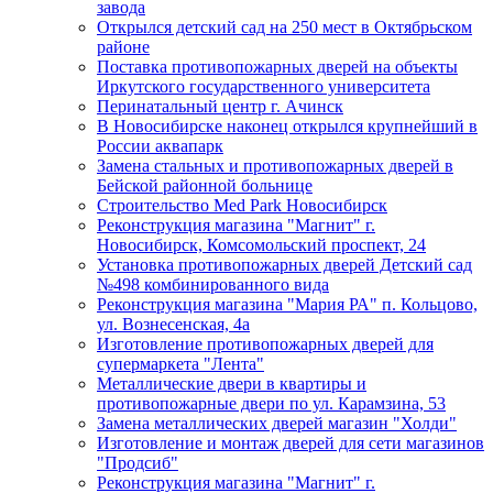
завода
Открылся детский сад на 250 мест в Октябрьском
районе
Поставка противопожарных дверей на объекты
Иркутского государственного университета
Перинатальный центр г. Ачинск
В Новосибирске наконец открылся крупнейший в
России аквапарк
Замена стальных и противопожарных дверей в
Бейской районной больнице
Строительство Med Park Новосибирск
Реконструкция магазина "Магнит" г.
Новосибирск, Комсомольский проспект, 24
Установка противопожарных дверей Детский сад
№498 комбинированного вида
Реконструкция магазина "Мария РА" п. Кольцово,
ул. Вознесенская, 4а
Изготовление противопожарных дверей для
супермаркета "Лента"
Металлические двери в квартиры и
противопожарные двери по ул. Карамзина, 53
Замена металлических дверей магазин "Холди"
Изготовление и монтаж дверей для сети магазинов
"Продсиб"
Реконструкция магазина "Магнит" г.