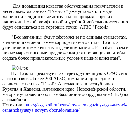
Для повышения качества обслуживания покупателей в
нескольких магазинах "Газойла" уже установили кофе-
машины и вендинговые автоматы по продаже горячих
напитков. Новой, комфортной и удобной мебелью постепенно
будут оснащаться все торговые точки АГЗС "Газойл".
"Все магазины будут оформлены по единым стандартам,
в единой цветовой гамме корпоративного стиля "Газойла", -
уточнили в коммерческом отделе компании. - Разрабатываем и
новые маркетинговые предложения для поставщиков, чтобы
создать более привлекательные условия нашим клиентам".
ГК "Газойл" реализует газ через крупнейшую в СФО сеть
автозаправок - более 200 АГЗС, компании принадлежат
сервисные центры "Газойл Автомастер" в республиках
Бурятия и Хакасия, Алтайском крае, Новосибирской области,
которые устанавливают газобаллонное оборудование (ГБО) на
автомобили.
Источник:
http://gk-gazoil.ru/news/novosti/magaziny-agzs-gazoyl-
osnashchayutsya-novym-oborudovaniem/