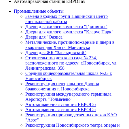
Автозаправочная станция ЕВРОГаз
Промышленные объекты
Замена входных групп Пашинский центр
внешкольной работы
Двери для жилого комплекса "Гринвилл"
Двери для жилого комплекса "Кларус Парк"
Двери для "Оазиса"
Металлические, противопожарные и двери в
квартиры для Ханты-Мансийска
Двери для ЖК "Заельцовский"
Строительство детского сада № 234,
расположенного по адресу: г.Новосибирск, ул.
Ленинградская, 358
Средняя общеобразовательная школа №23 г.
Новосибирск
Реконструкция центрального Дворца
бракосочетания г. Новосибирска
Реконструкция международного терминала
Аэропорта "Толмачево"
Автозаправочная станция ЕВРОГаз
Автозаправочная станция ЕВРОГаз
Реконструкция производственных цехов КАО
"Азот"
Реконструкция Новосибирского театра оперы и