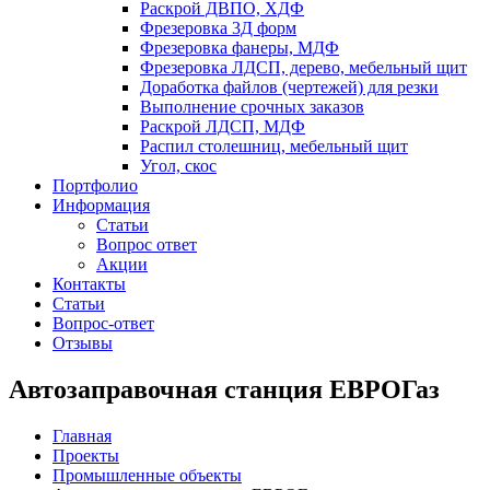
Раскрой ДВПО, ХДФ
Фрезеровка 3Д форм
Фрезеровка фанеры, МДФ
Фрезеровка ЛДСП, дерево, мебельный щит
Доработка файлов (чертежей) для резки
Выполнение срочных заказов
Раскрой ЛДСП, МДФ
Распил столешниц, мебельный щит
Угол, скос
Портфолио
Информация
Статьи
Вопрос ответ
Акции
Контакты
Статьи
Вопрос-ответ
Отзывы
Автозаправочная станция ЕВРОГаз
Главная
Проекты
Промышленные объекты