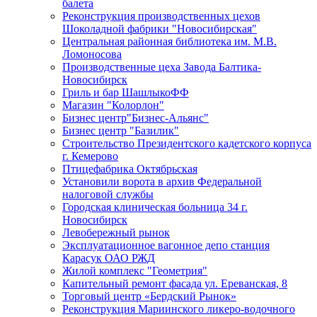
балета
Реконструкция производственных цехов
Шоколадной фабрики "Новосибирская"
Центральная районная библиотека им. М.В.
Ломоносова
Производственные цеха Завода Балтика-
Новосибирск
Гриль и бар ШашлыкоФФ
Магазин "Колорлон"
Бизнес центр"Бизнес-Альянс"
Бизнес центр "Базилик"
Строительство Президентского кадетского корпуса
г. Кемерово
Птицефабрика Октябрьская
Установили ворота в архив Федеральной
налоговой службы
Городская клиническая больница 34 г.
Новосибирск
Левобережный рынок
Эксплуатационное вагонное депо станция
Карасук ОАО РЖД
Жилой комплекс "Геометрия"
Капительный ремонт фасада ул. Ереванская, 8
Торговый центр «Бердский Рынок»
Реконструкция Мариинского ликеро-водочного