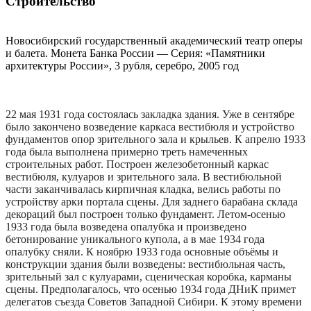
Строительство
Новосибирский государственный академический театр оперы
и балета. Монета Банка России — Серия: «Памятники
архитектуры России», 3 рубля, серебро, 2005 год
22 мая 1931 года состоялась закладка здания. Уже в сентябре
было закончено возведение каркаса вестибюля и устройство
фундаментов опор зрительного зала и крыльев. К апрелю 1933
года была выполнена примерно треть намеченных
строительных работ. Построен железобетонный каркас
вестибюля, кулуаров и зрительного зала. В вестибюльной
части заканчивалась кирпичная кладка, велись работы по
устройству арки портала сцены. Для заднего барабана склада
декораций был построен только фундамент. Летом-осенью
1933 года была возведена опалубка и произведено
бетонирование уникального купола, а в мае 1934 года
опалубку сняли. К ноябрю 1933 года основные объёмы и
конструкции здания были возведены: вестибюльная часть,
зрительный зал с кулуарами, сценическая коробка, карманы
сцены. Предполагалось, что осенью 1934 года ДНиК примет
делегатов съезда Советов Западной Сибири. К этому времени