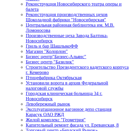
Реконструкция Новосибирского театра оперы и
балета
Реконструкция производственных цехов
Шоколадной фабрики "Новосибирская"
Центральная районная библиотека им. М.В.
Ломоносова
Производственные цеха Завода Балтика-
Новосибирск
Гриль и бар ШашлыкоФФ
Магазин "Колорлон"
Бизнес центр"Бизнес-Альянс"
Бизнес центр "Базилик"
Строительство Президентского кадетского корпуса
г. Кемерово
Птицефабрика Октябрьская
Установили ворота в архив Федеральной
налоговой службы
Городская клиническая больница 34 г.
Новосибирск
Левобережный рынок
Эксплуатационное вагонное депо станция
Карасук ОАО РЖД
Жилой комплекс "Геометрия"
Капительный ремонт фасада ул. Ереванская, 8
Торговый центр «Бердский Рынок»