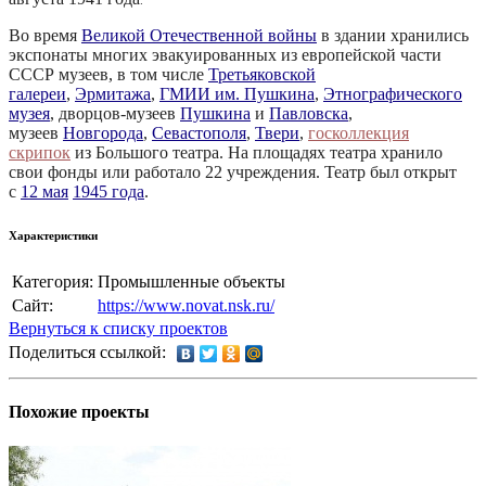
.
Во время
Великой Отечественной войны
в здании хранились
экспонаты многих эвакуированных из европейской части
СССР музеев, в том числе
Третьяковской
галереи
,
Эрмитажа
,
ГМИИ им. Пушкина
,
Этнографического
музея
, дворцов‑музеев
Пушкина
и
Павловска
,
музеев
Новгорода
,
Севастополя
,
Твери
,
госколлекция
скрипок
из Большого театра. На площадях театра хранило
свои фонды или работало 22 учреждения. Театр был открыт
с
12 мая
1945 года
.
Характеристики
Категория:
Промышленные объекты
Сайт:
https://www.novat.nsk.ru/
Вернуться к списку проектов
Поделиться ссылкой:
Похожие проекты