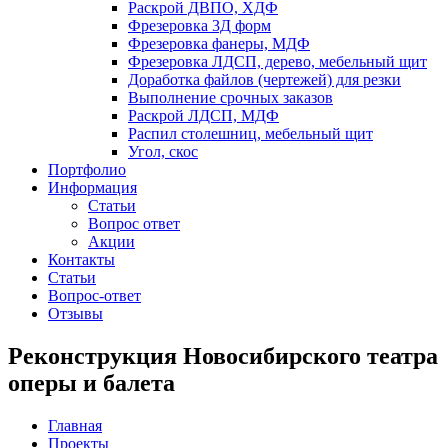
Раскрой ДВПО, ХДФ
Фрезеровка 3Д форм
Фрезеровка фанеры, МДФ
Фрезеровка ЛДСП, дерево, мебельный щит
Доработка файлов (чертежей) для резки
Выполнение срочных заказов
Раскрой ЛДСП, МДФ
Распил столешниц, мебельный щит
Угол, скос
Портфолио
Информация
Статьи
Вопрос ответ
Акции
Контакты
Статьи
Вопрос-ответ
Отзывы
Реконструкция Новосибирского театра
оперы и балета
Главная
Проекты