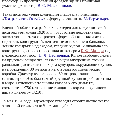
проектор
В проектировании фасадов здания принимал
.
участие архитектор
В. С. Масленников
.
Такая архитектурная концепция следовала принципам
«
Театрального Октября
», сформулированным
Мейерхольдом
.
Внешний облик театра был характерен для модернистской
архитектуры конца 1920‑х гг.: отсутствие декоративных
элементов, чистота и строгость форм, обнаженная и ясная
строгость конструкций, ленточные остекление и балконы,
легкие козырьки над входом, гладкий купол. Уникальна его
конструкция, спроектированная инженером
Б. Ф. Матэри
под
руководством проф.
П. Л. Пастернака
. Купол свободно лежит
на круговой рандбалке, связывающей внутренние стойки
радиально расположенных рам кулуаров, окружающих купол;
на протяжении 30 метров в него врезается сценическая
коробка. Диаметр купола около 60 метров, толщина — 8
сантиметров. Это был самый крупный купол подобного типа
в мире. Отношение толщины купола к его диаметру
составляет 1/750 (отношение толщины скорлупы куриного
яйца к диаметру 1/250)
.
15 мая 1931 года Наркомпрос утвердил строительство театра
заявочной стоимостью 5—6 млн рублей.