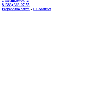
z-metaliks@bk.ru
8 (383) 363-07-55
Разработка сайта
-
ITConstruct