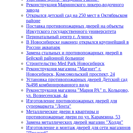
Реконструкция Мариинского ликеро-водочного
завода
Открылся детский сад на 250 мест в Октябрьском
районе
Поставка противопожарных дверей на объекты
Иркутского государственного университета
Перинатальный центр г. Ачинск
В Новосибирске наконец открылся крупнейший в
России аквапарк
Замена стальных и противопожарных дверей в
Бейской районной больнице
Строительство Med Park Новосибирск
Реконструкция магазина "Магнит" г.
Новосибирск, Комсомольский проспект, 24
Установка противопожарных дверей Детский сад
№498 комбинированного вида
Реконструкция магазина "Мария РА" п. Кольцово,
ул. Вознесенская, 4а
Изготовление противопожарных дверей для
супермаркета "Лента"
Металлические двери в квартиры и
противопожарные двери по ул. Карамзина, 53
Замена металлических дверей магазин "Холди"
Изготовление и монтаж дверей для сети магазинов
"Продсиб"