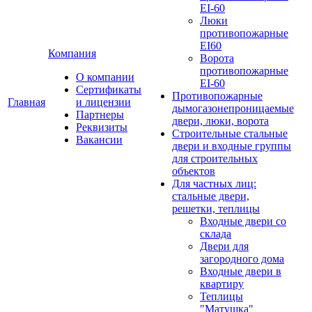
EI-60
Люки
противопожарные
EI60
Компания
Ворота
противопожарные
О компании
EI-60
Сертификаты
Противопожарные
Главная
и лицензии
дымогазонепроницаемые
Партнеры
двери, люки, ворота
Реквизиты
Строительные стальные
Вакансии
двери и входные группы
для строительных
объектов
Для частных лиц:
стальные двери,
решетки, теплицы
Входные двери со
склада
Двери для
загородного дома
Входные двери в
квартиру
Теплицы
"Матушка"