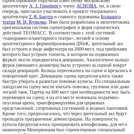
Проектирование поручили известному московскому
архитектору
А. З. Гринбергу
, члену
АСНОВА
, он, в свою
очередь, пригласил участвовать в проекте театрального
архитектора
Т. Я. Бардта
и главного художника
Большого
театра
М. И. Курилко
. Ими была разработана и запатентована
оригинальная система сценографии и форм сценических
действий ТЕОМАСС. В соответствии с этой системой
«панорамно-планетарного театра», легшей в основу
архитектурного формообразования ДНиК, зрительный зал
был устроен в виде амфитеатра на 2600 мест, под трибунами
которого был устроен тоннель, в котором на подвижных
фурках могли передвигаться декорации. Аналогичное кольцо
фурок (меньшего диаметра) было устроено за сценой вокруг
склада декораций. Кольца пересекались на сцене и врезались в
поворотный круг. Декорации сцены предполагалось также
быстро убирать в развитые боковые кулисы. По специальным
пандусам на сцену могли въехать повозка, грузовик или даже
легкий танк. Партер на 600 мест при необходимости мог быть
перемещен на сцену, а на его месте возникала подъёмно-
опускная арена, трансформируемая для цирковых
представлений, спортивных состязаний и водных пантомим.
Кроме того, предполагалось, что через зрительный зал будут
проходить праздничные демонстрации. На поверхность
купола предполагалось проецировать кинофильмы, для чего
инженером Минервиным был спроектирован специальный