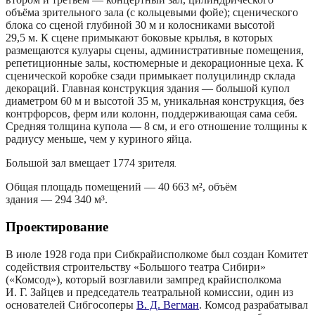
объёма зрительного зала (с кольцевыми фойе); сценического
блока со сценой глубиной 30 м и колосниками высотой
29,5 м. К сцене примыкают боковые крылья, в которых
размещаются кулуары сцены, административные помещения,
репетиционные залы, костюмерные и декорационные цеха. К
сценической коробке сзади примыкает полуцилиндр склада
декораций. Главная конструкция здания — большой купол
диаметром 60 м и высотой 35 м, уникальная конструкция, без
контрфорсов, ферм или колонн, поддерживающая сама себя.
Средняя толщина купола — 8 см, и его отношение толщины к
радиусу меньше, чем у куриного яйца.
Большой зал вмещает 1774 зрителя
.
Общая площадь помещений — 40 663 м², объём
здания — 294 340 м³.
Проектирование
В июле 1928 года при Сибкрайисполкоме был создан Комитет
содействия строительству «Большого театра Сибири»
(«Комсод»), который возглавили зампред крайисполкома
И. Г. Зайцев и председатель театральной комиссии, один из
основателей Сибгосоперы
В. Д. Вегман
. Комсод разрабатывал