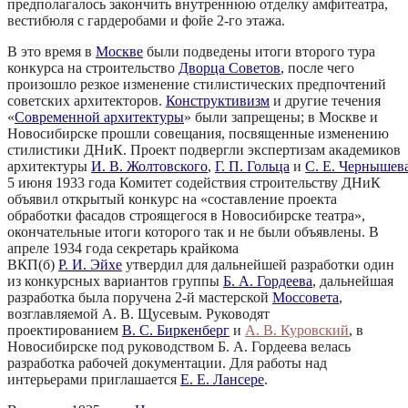
предполагалось закончить внутреннюю отделку амфитеатра,
вестибюля с гардеробами и фойе 2‑го этажа.
В это время в
Москве
были подведены итоги второго тура
конкурса на строительство
Дворца Советов
, после чего
произошло резкое изменение стилистических предпочтений
советских архитекторов.
Конструктивизм
и другие течения
«
Современной архитектуры
» были запрещены; в Москве и
Новосибирске прошли совещания, посвященные изменению
стилистики ДНиК. Проект подвергли экспертизам академиков
архитектуры
И. В. Жолтовского
,
Г. П. Гольца
и
С. Е. Чернышев
5 июня 1933 года Комитет содействия строительству ДНиК
объявил открытый конкурс на «составление проекта
обработки фасадов строящегося в Новосибирске театра»,
окончательные итоги которого так и не были объявлены. В
апреле 1934 года секретарь крайкома
ВКП(б)
Р. И. Эйхе
утвердил для дальнейшей разработки один
из конкурсных вариантов группы
Б. А. Гордеева
, дальнейшая
разработка была поручена 2‑й мастерской
Моссовета
,
возглавляемой А. В. Щусевым. Руководят
проектированием
В. С. Биркенберг
и
А. В. Куровский
, в
Новосибирске под руководством Б. А. Гордеева велась
разработка рабочей документации. Для работы над
интерьерами приглашается
Е. Е. Лансере
.