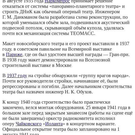
В августе 1935 года
Наркомпрос
принимает решение
отказаться от системы «панорамно-планетарного театра» и
строить ДНиК как обычный оперный театр. Инженером
Г. М. Данкманом была разработана схема реконструкции, по
которой уменьшался объём зала, подвешивался акустический
подвесной потолок, скрывающий объём купола, удалялась
почти вся механизация системы ТЕОМАСС.
Макет новосибирского театра и его проект выставили в 1937
году. в советском павильоне на Всемирной выставке
в
Париже
, где он был удостоен высшей награды — Гран‑при.
В 1938 году макет демонстрировали на Всесоюзной
строительной выставке в Москве
.
В
1937 году
на стройке обнаружили «группу врагов народа».
Почти все руководители стройки, начинавшие её, были
репрессированы и погибли. Далее начальником строительства
театра был назначен инженер Н. К. Обухов.
К концу 1940 года строительство было практически
закончено, велся монтаж оборудования. 25 января 1941 года в
большом зале перед закрытым занавесом (работы на сцене ещё
не были завершены) оркестр радиокомитета исполнил
оперу
Чайковского
«
Иоланта
» в концертном варианте.
Официальное открытие театра было запланировано на 1
августа 1941 года