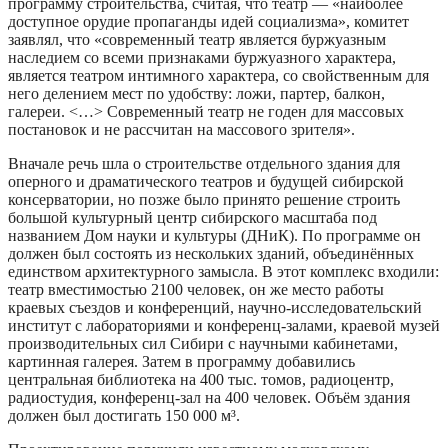
программу строительства, считая, что театр — «наиболее
доступное орудие пропаганды идей социализма», комитет
заявлял, что «современный театр является буржуазным
наследием со всеми признаками буржуазного характера,
является театром интимного характера, со свойственным для
него делением мест по удобству: ложи, партер, балкон,
галереи. <…> Современный театр не годен для массовых
постановок и не рассчитан на массового зрителя».
Вначале речь шла о строительстве отдельного здания для
оперного и драматического театров и будущей сибирской
консерватории, но позже было принято решение строить
большой культурный центр сибирского масштаба под
названием Дом науки и культуры (ДНиК). По программе он
должен был состоять из нескольких зданий, объединённых
единством архитектурного замысла. В этот комплекс входили:
театр вместимостью 2100 человек, он же место работы
краевых съездов и конференций, научно‑исследовательский
институт с лабораториями и конференц‑залами, краевой музей
производительных сил Сибири с научными кабинетами,
картинная галерея. Затем в программу добавились
центральная библиотека на 400 тыс. томов, радиоцентр,
радиостудия, конференц‑зал на 400 человек. Объём здания
должен был достигать 150 000 м³.