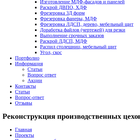
Изготовление МДФ-фасадов и панелей
Раскрой ДВПО, ХДФ
Фрезеровка 3Д форм
Фрезеровка фанеры, МДФ
Фрезеровка ЛДСП, дерево, мебельный щит
Доработка файлов (чертежей) для резки
Выполнение срочных заказов
Раскрой ЛДСП, МДФ
Распил столешниц, мебельный щит
Угол, скос
Портфолио
Информация
Статьи
Вопрос ответ
Акции
Контакты
Статьи
Вопрос-ответ
Отзывы
Реконструкция производственных цех
Главная
Проекты