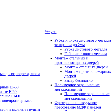
Услуги
Рубка и гибка листового металла
толщиной до 2мм
Рубка листового металла
Гибка листового металла
Монтаж стальных и
противопожарных дверей
Монтаж стальных дверей
Монтаж противопожарных
е двери, ворота, люки
дверей
Замер бесплатно
Полимерное окрашивание
рные EI-60
металлоизделий
рные EI60
Полимерное окрашивание
арные EI-60
металлоизделий
азонепроницаемые
Фрезеровка и вакуумное
прессование МДФ панелей
вери и входные группы