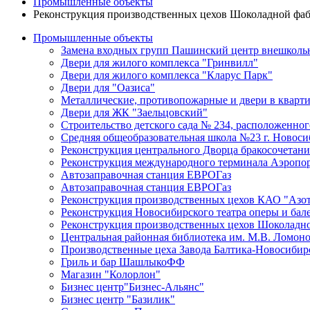
Промышленные объекты
Реконструкция производственных цехов Шоколадной фа
Промышленные объекты
Замена входных групп Пашинский центр внешколь
Двери для жилого комплекса "Гринвилл"
Двери для жилого комплекса "Кларус Парк"
Двери для "Оазиса"
Металлические, противопожарные и двери в кварт
Двери для ЖК "Заельцовский"
Строительство детского сада № 234, расположенного
Средняя общеобразовательная школа №23 г. Новоси
Реконструкция центрального Дворца бракосочетани
Реконструкция международного терминала Аэропор
Автозаправочная станция ЕВРОГаз
Автозаправочная станция ЕВРОГаз
Реконструкция производственных цехов КАО "Азо
Реконструкция Новосибирского театра оперы и бал
Реконструкция производственных цехов Шоколадн
Центральная районная библиотека им. М.В. Ломон
Производственные цеха Завода Балтика-Новосибир
Гриль и бар ШашлыкоФФ
Магазин "Колорлон"
Бизнес центр"Бизнес-Альянс"
Бизнес центр "Базилик"