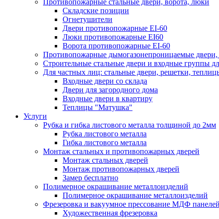
Противопожарные стальные двери, ворота, люки
Складские позиции
Огнетушители
Двери противопожарные EI-60
Люки противопожарные EI60
Ворота противопожарные EI-60
Противопожарные дымогазонепроницаемые двери, 
Строительные стальные двери и входные группы дл
Для частных лиц: стальные двери, решетки, теплиц
Входные двери со склада
Двери для загородного дома
Входные двери в квартиру
Теплицы "Матушка"
Услуги
Рубка и гибка листового металла толщиной до 2мм
Рубка листового металла
Гибка листового металла
Монтаж стальных и противопожарных дверей
Монтаж стальных дверей
Монтаж противопожарных дверей
Замер бесплатно
Полимерное окрашивание металлоизделий
Полимерное окрашивание металлоизделий
Фрезеровка и вакуумное прессование МДФ панеле
Художественная фрезеровка