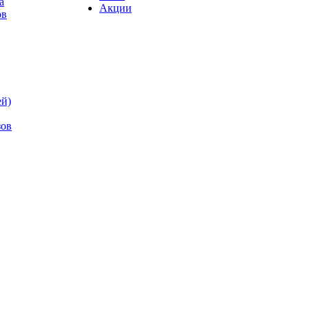
а
Акции
ов
ей)
зов