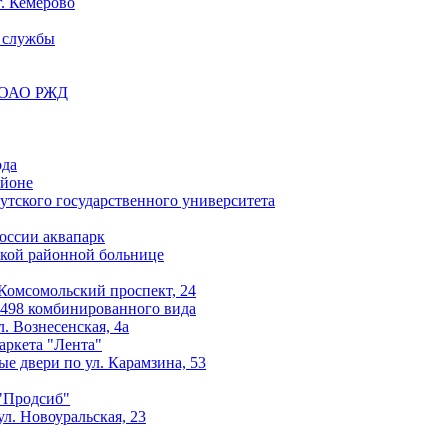
г. Кемерово
й службы
к ОАО РЖД
ода
айоне
тского государственного университета
оссии аквапарк
ской районной больнице
 Комсомольский проспект, 24
№498 комбинированного вида
. Вознесенская, 4а
аркета "Лента"
е двери по ул. Карамзина, 53
 "Продсиб"
л. Новоуральская, 23