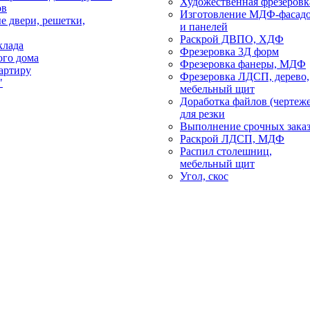
Художественная фрезеровк
ов
Изготовление МДФ-фасад
е двери, решетки,
и панелей
Раскрой ДВПО, ХДФ
клада
Фрезеровка 3Д форм
ого дома
Фрезеровка фанеры, МДФ
артиру
Фрезеровка ЛДСП, дерево,
"
мебельный щит
Доработка файлов (чертеж
для резки
Выполнение срочных зака
Раскрой ЛДСП, МДФ
Распил столешниц,
мебельный щит
Угол, скос