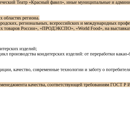
ический Театр «Красный факел», иные муниципальные и админи
х областях региона.
родских, региональных, всероссийских и международных профе
ших товаров России», «ПРОДЭКСПО», «World Food», на выставк
итерских изделий;
кл производства кондитерских изделий: от переработки какао-
ции, качество, современные технологии и заботу о потребителя
 менеджмента качества, соответствующей требованиям ГОСТ Р 