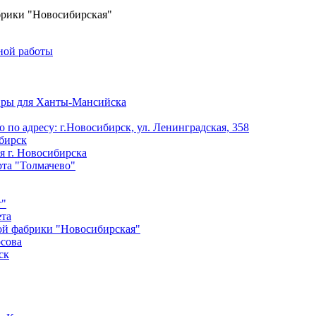
брики "Новосибирская"
ной работы
иры для Ханты-Мансийска
 по адресу: г.Новосибирск, ул. Ленинградская, 358
бирск
я г. Новосибирска
та "Толмачево"
т"
ета
ой фабрики "Новосибирская"
осова
ск