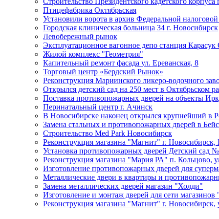
Строительство Президентского кадетского корпуса 
Птицефабрика Октябрьская
Установили ворота в архив Федеральной налогово
Городская клиническая больница 34 г. Новосибирск
Левобережный рынок
Эксплуатационное вагонное депо станция Карасу
Жилой комплекс "Геометрия"
Капительный ремонт фасада ул. Ереванская, 8
Торговый центр «Бердский Рынок»
Реконструкция Мариинского ликеро-водочного зав
Открылся детский сад на 250 мест в Октябрьском р
Поставка противопожарных дверей на объекты Ирку
Перинатальный центр г. Ачинск
В Новосибирске наконец открылся крупнейший в Р
Замена стальных и противопожарных дверей в Бей
Строительство Med Park Новосибирск
Реконструкция магазина "Магнит" г. Новосибирск,
Установка противопожарных дверей Детский сад 
Реконструкция магазина "Мария РА" п. Кольцово, ул
Изготовление противопожарных дверей для суперм
Металлические двери в квартиры и противопожарны
Замена металлических дверей магазин "Холди"
Изготовление и монтаж дверей для сети магазинов
Реконструкция магазина "Магнит" г. Новосибирск, у