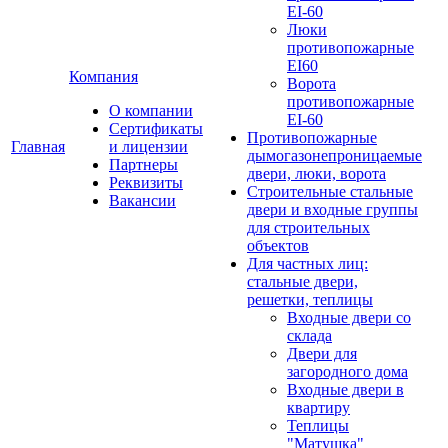
EI-60
Люки
противопожарные
EI60
Компания
Ворота
противопожарные
О компании
EI-60
Сертификаты
Противопожарные
Главная
и лицензии
дымогазонепроницаемые
Партнеры
двери, люки, ворота
Реквизиты
Строительные стальные
Вакансии
двери и входные группы
для строительных
объектов
Для частных лиц:
стальные двери,
решетки, теплицы
Входные двери со
склада
Двери для
загородного дома
Входные двери в
квартиру
Теплицы
"Матушка"