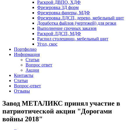
Раскрой ДВПО, ХДФ
Фрезеровка 3Д форм
Фрезеровка фанеры, МДФ
Фрезеровка ЛДСП, дерево, мебельный щит
Доработка файлов (чертежей) для резки
Выполнение срочных заказов
Раскрой ЛДСП, МДФ
Распил столешниц, мебельный щит
Угол, скос
Портфолио
Информация
Статьи
Вопрос ответ
Акции
Контакты
Статьи
Вопрос-ответ
Отзывы
Завод МЕТАЛИКС принял участие в
патриотической акции "Дорогами
войны 2018"