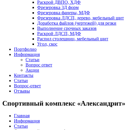
Раскрой ДВПО, ХДФ
Фрезеровка 3Д форм
Фрезеровка фанеры, МДФ
Фрезеровка ЛДСП, дерево, мебельный щит
Доработка файлов (чертежей) для резки
Выполнение срочных заказов
Раскрой ЛДСП, МДФ
Распил столешниц, мебельный щит
Угол, скос
Портфолио
Информация
Статьи
Вопрос ответ
Акции
Контакты
Статьи
Вопрос-ответ
Отзывы
Спортивный комплекс «Александрит»
Главная
Информация
Статьи