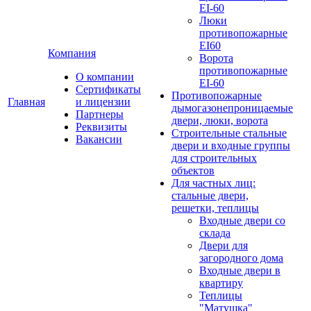
EI-60
Люки
противопожарные
EI60
Компания
Ворота
противопожарные
О компании
EI-60
Сертификаты
Противопожарные
Главная
и лицензии
дымогазонепроницаемые
Партнеры
двери, люки, ворота
Реквизиты
Строительные стальные
Вакансии
двери и входные группы
для строительных
объектов
Для частных лиц:
стальные двери,
решетки, теплицы
Входные двери со
склада
Двери для
загородного дома
Входные двери в
квартиру
Теплицы
"Матушка"