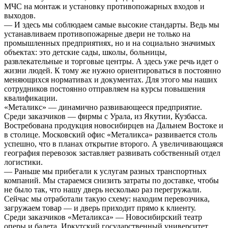
МЧС на монтаж и установку противопожарных входов и
выходов.
— И здесь мы соблюдаем самые высокие стандарты. Ведь мы
устанавливаем противопожарные двери не только на
промышленных предприятиях, но и на социально значимых
объектах: это детские сады, школы, больницы,
развлекательные и торговые центры. А здесь уже речь идет о
жизни людей. К тому же нужно ориентироваться в постоянно
меняющихся нормативах и документах. Для этого мы наших
сотрудников постоянно отправляем на курсы повышения
квалификации.
«Металикс» — динамично развивающееся предприятие.
Среди заказчиков — фирмы с Урала, из Якутии, Кузбасса.
Востребована продукция новосибирцев на Дальнем Востоке и
в столице. Московский офис «Металикса» развивается столь
успешно, что в планах открытие второго. А увеличивающаяся
география перевозок заставляет развивать собственный отдел
логистики.
— Раньше мы прибегали к услугам разных транспортных
компаний. Мы стараемся снизить затраты по доставке, чтобы
не было так, что нашу дверь несколько раз перегружали.
Сейчас мы отработали такую схему: находим перевозчика,
загружаем товар — и дверь приходит прямо к клиенту.
Среди заказчиков «Металикса» — Новосибирский театр
оперы и балета, Иркутский государственный университет,