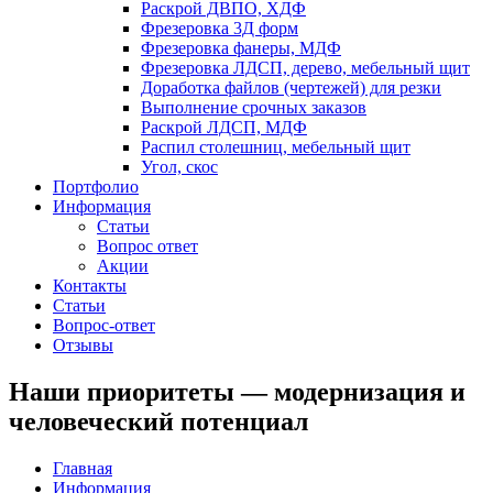
Раскрой ДВПО, ХДФ
Фрезеровка 3Д форм
Фрезеровка фанеры, МДФ
Фрезеровка ЛДСП, дерево, мебельный щит
Доработка файлов (чертежей) для резки
Выполнение срочных заказов
Раскрой ЛДСП, МДФ
Распил столешниц, мебельный щит
Угол, скос
Портфолио
Информация
Статьи
Вопрос ответ
Акции
Контакты
Статьи
Вопрос-ответ
Отзывы
Наши приоритеты — модернизация и
человеческий потенциал
Главная
Информация