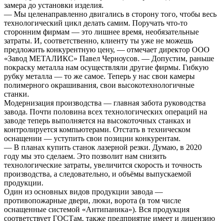
замера до установки изделия.
— Мы целенаправленно двигались в сторону того, чтобы весь
технологический цикл делать самим. Поручать что-то
сторонним фирмам — это лишнее время, необязательные
затраты. И, соответственно, клиенту ты уже не можешь
предложить конкурентную цену, — отмечает директор ООО
«Завод МЕТАЛИКС» Павел Черноусов. — Допустим, раньше
покраску металла нам осуществляли другие фирмы. Гибкую
рубку металла — то же самое. Теперь у нас свои камеры
полимерного окрашивания, свои высокотехнологичные
станки.
Модернизация производства — главная забота руководства
завода. Почти половина всех технологических операций на
заводе теперь выполняется на высокоточных станках и
контролируется компьютерами. Отстать в техническом
оснащении — уступить свои позиции конкурентам.
— В планах купить станок лазерной резки. Думаю, в 2020
году мы это сделаем. Это позволит нам снизить
технологические затраты, увеличится скорость и точность
производства, а следовательно, и объёмы выпускаемой
продукции.
Один из основных видов продукции завода —
противопожарные двери, люки, ворота (в том числе
оснащенные системой «Антипаника»). Вся продукция
соответствует ГОСТам, также предприятие имеет и лицензию