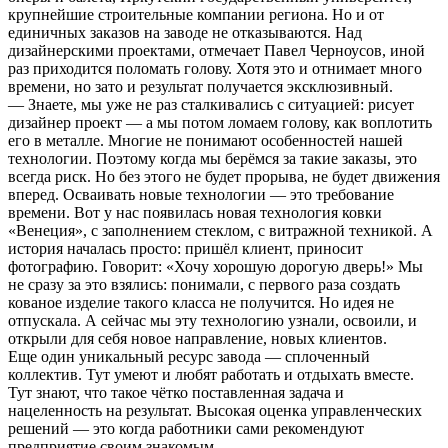
крупнейшие строительные компании региона. Но и от
единичных заказов на заводе не отказываются. Над
дизайнерскими проектами, отмечает Павел Черноусов, иной
раз приходится поломать голову. Хотя это и отнимает много
времени, но зато и результат получается эксклюзивный.
— Знаете, мы уже не раз сталкивались с ситуацией: рисует
дизайнер проект — а мы потом ломаем голову, как воплотить
его в металле. Многие не понимают особенностей нашей
технологии. Поэтому когда мы берёмся за такие заказы, это
всегда риск. Но без этого не будет прорыва, не будет движения
вперед. Осваивать новые технологии — это требование
времени. Вот у нас появилась новая технология ковки
«Венеция», с заполнением стеклом, с витражной техникой. А
история началась просто: пришёл клиент, приносит
фотографию. Говорит: «Хочу хорошую дорогую дверь!» Мы
не сразу за это взялись: понимали, с первого раза создать
кованое изделие такого класса не получится. Но идея не
отпускала. А сейчас мы эту технологию узнали, освоили, и
открыли для себя новое направление, новых клиентов.
Еще один уникальный ресурс завода — сплоченный
коллектив. Тут умеют и любят работать и отдыхать вместе.
Тут знают, что такое чётко поставленная задача и
нацеленность на результат. Высокая оценка управленческих
решений — это когда работники сами рекомендуют
предприятие своим знакомым.