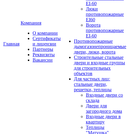
EI-60
Люки
противопожарные
EI60
Компания
Ворота
противопожарные
О компании
EI-60
Сертификаты
Противопожарные
Главная
и лицензии
дымогазонепроницаемые
Партнеры
двери, люки, ворота
Реквизиты
Строительные стальные
Вакансии
двери и входные группы
для строительных
объектов
Для частных лиц:
стальные двери,
решетки, теплицы
Входные двери со
склада
Двери для
загородного дома
Входные двери в
квартиру
Теплицы
"Матушка"