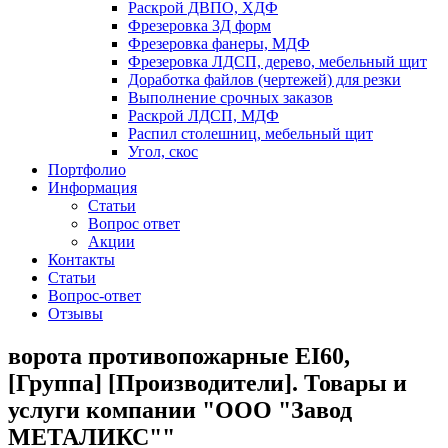
Раскрой ДВПО, ХДФ
Фрезеровка 3Д форм
Фрезеровка фанеры, МДФ
Фрезеровка ЛДСП, дерево, мебельный щит
Доработка файлов (чертежей) для резки
Выполнение срочных заказов
Раскрой ЛДСП, МДФ
Распил столешниц, мебельный щит
Угол, скос
Портфолио
Информация
Статьи
Вопрос ответ
Акции
Контакты
Статьи
Вопрос-ответ
Отзывы
ворота противопожарные EI60,
[Группа] [Производители]. Товары и
услуги компании "ООО "Завод
МЕТАЛИКС""