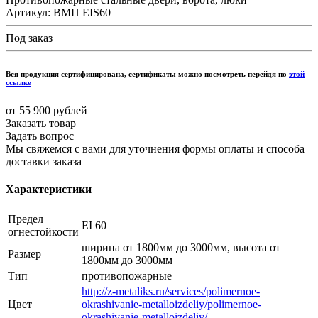
Артикул:
ВМП EIS60
Под заказ
Вся продукция сертифицирована, сертификаты можно посмотреть перейдя по
этой
ссылке
от 55 900 рублей
Заказать товар
Задать вопрос
Мы свяжемся с вами для уточнения формы оплаты и способа
доставки заказа
Характеристики
Предел
EI 60
огнестойкости
ширина от 1800мм до 3000мм, высота от
Размер
1800мм до 3000мм
Тип
противопожарные
http://z-metaliks.ru/services/polimernoe-
Цвет
okrashivanie-metalloizdeliy/polimernoe-
okrashivanie-metalloizdeliy/