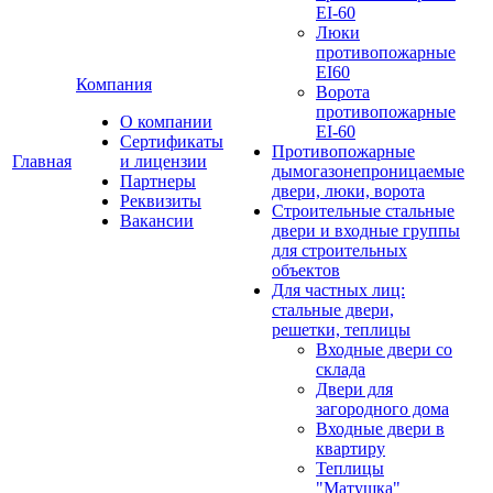
EI-60
Люки
противопожарные
EI60
Компания
Ворота
противопожарные
О компании
EI-60
Сертификаты
Противопожарные
Главная
и лицензии
дымогазонепроницаемые
Партнеры
двери, люки, ворота
Реквизиты
Строительные стальные
Вакансии
двери и входные группы
для строительных
объектов
Для частных лиц:
стальные двери,
решетки, теплицы
Входные двери со
склада
Двери для
загородного дома
Входные двери в
квартиру
Теплицы
"Матушка"