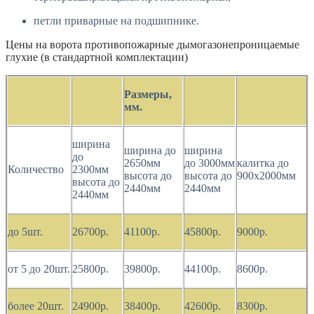
петли приварные на подшипнике.
Цены на ворота противопожарные дымогазонепроницаемые
глухие (в стандартной комплектации)
Размеры,
мм.
ширина
ширина до
ширина
до
2650мм
до 3000мм
калитка до
Количество
2300мм
высота до
высота до
900х2000мм
высота до
2440мм
2440мм
2440мм
до 5шт.
26700р.
41100р.
45800р.
9000р.
от 5 до 20шт.
25800р.
39800р.
44100р.
8600р.
более 20шт.
24900р.
38400р.
42600р.
8300р.