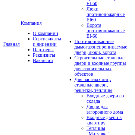
EI-60
Люки
противопожарные
EI60
Компания
Ворота
противопожарные
О компании
EI-60
Сертификаты
Противопожарные
Главная
и лицензии
дымогазонепроницаемые
Партнеры
двери, люки, ворота
Реквизиты
Строительные стальные
Вакансии
двери и входные группы
для строительных
объектов
Для частных лиц:
стальные двери,
решетки, теплицы
Входные двери со
склада
Двери для
загородного дома
Входные двери в
квартиру
Теплицы
"Матушка"