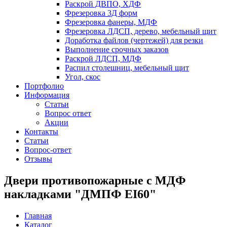
Раскрой ДВПО, ХДФ
Фрезеровка 3Д форм
Фрезеровка фанеры, МДФ
Фрезеровка ЛДСП, дерево, мебельный щит
Доработка файлов (чертежей) для резки
Выполнение срочных заказов
Раскрой ЛДСП, МДФ
Распил столешниц, мебельный щит
Угол, скос
Портфолио
Информация
Статьи
Вопрос ответ
Акции
Контакты
Статьи
Вопрос-ответ
Отзывы
Двери противопожарные с МДФ
накладками "ДМПФ EI60"
Главная
Каталог