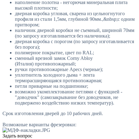
наполнение полотна - негорючая минеральная плита
высокой плотности;
дверная коробка угловая, сварена из цельногнутого
профиля из стали 1,5мм, глубиной 90мм.,&nbsp;с одним
притвором;
наличник дверной коробки не съемный, шириной 70мм
(по запросу изготавливается без наличника);
дверная коробка с порогом (по запросу изготавливается
без порога);
полимерное покрытие, цвет по RAL;
сменный врезной замок Corny Abloy
(Италия) противопожарный;
ручки противопожарные Apecs (черные);
уплотнитель холодного дыма + лента
терморасширяющаяся противопожарная;
петли приварные на подшипнике;
возможно укомплектование петлями с функцией -
"доводчик" (самозакрывание без доводчиков, не
подвержено воздействию низких температур).
Срок изготовления дверей до 10 рабочих дней.
Возможные варианты фрезеровки:
Задать вопрос