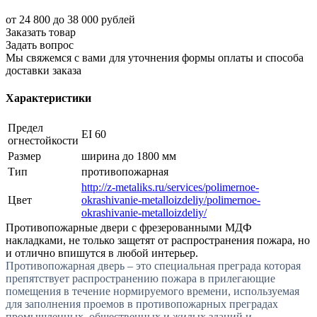
от 24 800 до 38 000 рублей
Заказать товар
Задать вопрос
Мы свяжемся с вами для уточнения формы оплаты и способа
доставки заказа
Характеристики
Предел
EI 60
огнестойкости
Размер
ширина до 1800 мм
Тип
противопожарная
http://z-metaliks.ru/services/polimernoe-
Цвет
okrashivanie-metalloizdeliy/polimernoe-
okrashivanie-metalloizdeliy/
Противопожарные двери с фрезерованными МДФ
накладками, не только защетят от распространения пожара, но
и отлично впишутся в любой интерьер.
Противопожарная дверь – это специальная преграда которая
препятствует распространению пожара в прилегающие
помещения в течение нормируемого времени, используемая
для заполнения проемов в противопожарных преградах
промышленных, общественных и жилых зданий и