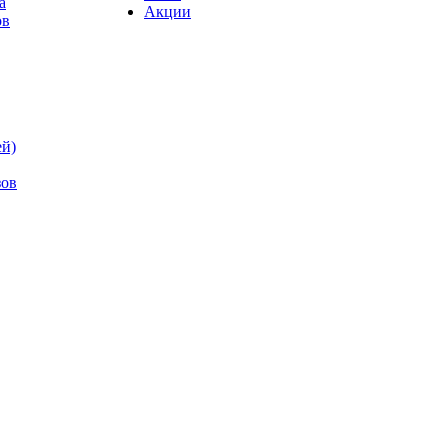
а
Акции
ов
ей)
зов