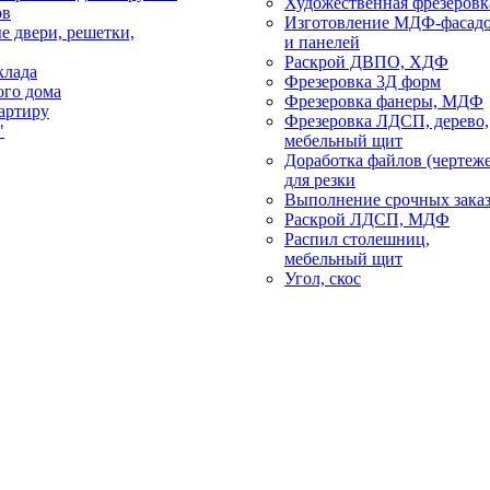
Художественная фрезеровк
ов
Изготовление МДФ-фасад
е двери, решетки,
и панелей
Раскрой ДВПО, ХДФ
клада
Фрезеровка 3Д форм
ого дома
Фрезеровка фанеры, МДФ
артиру
Фрезеровка ЛДСП, дерево,
"
мебельный щит
Доработка файлов (чертеж
для резки
Выполнение срочных зака
Раскрой ЛДСП, МДФ
Распил столешниц,
мебельный щит
Угол, скос