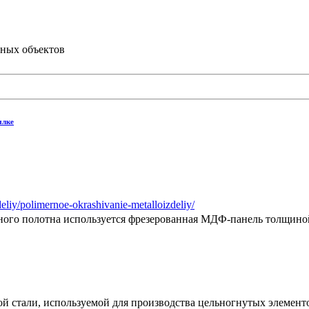
ьных объектов
ылке
deliy/polimernoe-okrashivanie-metalloizdeliy/
рного полотна используется фрезерованная МДФ-панель толщин
й стали, используемой для производства цельногнутых элемент