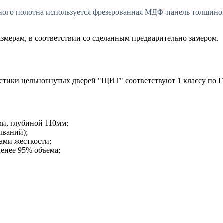
рного полотна используется фрезерованная МДФ-панель толщин
мерам, в соответствии со сделанным предварительно замером.
стики цельногнутых дверей "ЩИТ" соответствуют 1 классу по 
ми, глубиной 110мм;
ываний);
ами жесткости;
менее 95% объема;