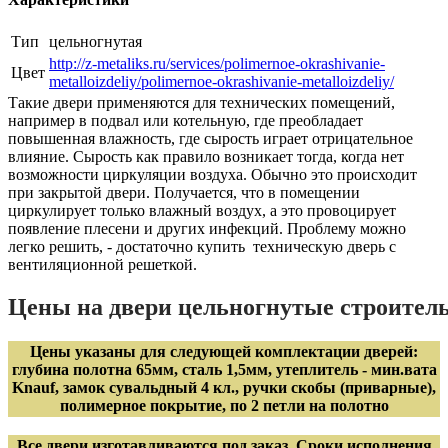
Тип
цельногнутая
http://z-metaliks.ru/services/polimernoe-okrashivanie-
Цвет
metalloizdeliy/polimernoe-okrashivanie-metalloizdeliy/
Такие двери применяются для технических помещений,
например в подвал или котельную, где преобладает
повышенная влажность, где сырость играет отрицательное
влияние. Сырость как правило возникает тогда, когда нет
возможности циркуляции воздуха. Обычно это происходит
при закрытой двери. Получается, что в помещении
циркулирует только влажный воздух, а это провоцирует
появление плесени и других инфекций. Проблему можно
легко решить, - достаточно купить техническую дверь с
вентиляционной решеткой.
Цены на двери цельногнутые строитель
Цены указаны для следующей комплектации дверей:
глубина полотна 65мм, сталь 1,5мм, утеплитель - мин.вата
Knauf, замок сувальдный 4 кл., ручки скобы (приварные),
полимерное покрытие, по 2 петли на полотно
Все двери изготавливаются под заказ. Сроки исполнения