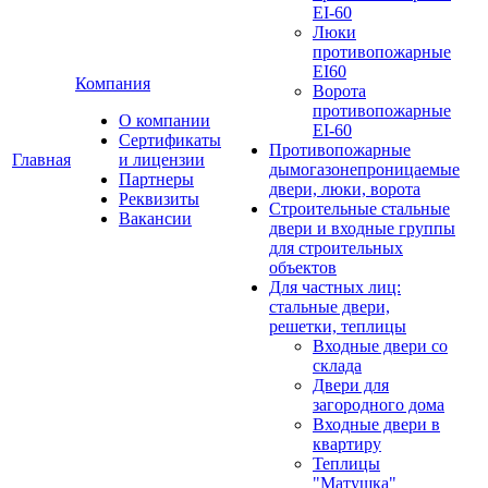
EI-60
Люки
противопожарные
EI60
Компания
Ворота
противопожарные
О компании
EI-60
Сертификаты
Противопожарные
Главная
и лицензии
дымогазонепроницаемые
Партнеры
двери, люки, ворота
Реквизиты
Строительные стальные
Вакансии
двери и входные группы
для строительных
объектов
Для частных лиц:
стальные двери,
решетки, теплицы
Входные двери со
склада
Двери для
загородного дома
Входные двери в
квартиру
Теплицы
"Матушка"