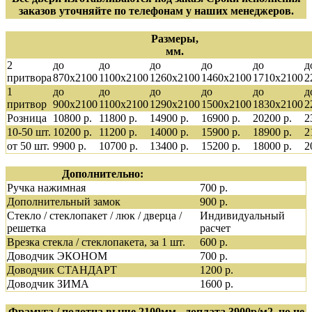
заказов уточняйте по телефонам у наших менеджеров.
Размеры,
мм.
2
до
до
до
до
до
д
притвора
870х2100
1100х2100
1260х2100
1460х2100
1710х2100
2
1
до
до
до
до
до
д
притвор
900х2100
1100х2100
1290х2100
1500х2100
1830х2100
2
Розница
10800 р.
11800 р.
14900 р.
16900 р.
20200 р.
2
10-50 шт.
10200 р.
11200 р.
14000 р.
15900 р.
18900 р.
2
от 50 шт.
9900 р.
10700 р.
13400 р.
15200 р.
18000 р.
2
Дополнительно:
Ручка нажимная
700 р.
Дополнительный замок
900 р.
Стекло / стеклопакет / люк / дверца /
Индивидуальный
решетка
расчет
Врезка стекла / стеклопакета, за 1 шт.
600 р.
Доводчик ЭКОНОМ
700 р.
Доводчик СТАНДАРТ
1200 р.
Доводчик ЗИМА
1600 р.
Фрамуга / полотна выше 2100мм - доплата 3900р/м2, но не