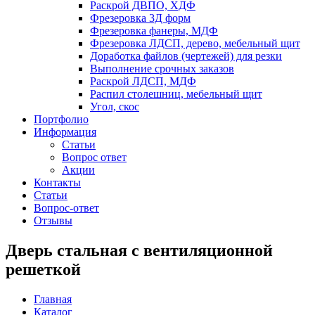
Раскрой ДВПО, ХДФ
Фрезеровка 3Д форм
Фрезеровка фанеры, МДФ
Фрезеровка ЛДСП, дерево, мебельный щит
Доработка файлов (чертежей) для резки
Выполнение срочных заказов
Раскрой ЛДСП, МДФ
Распил столешниц, мебельный щит
Угол, скос
Портфолио
Информация
Статьи
Вопрос ответ
Акции
Контакты
Статьи
Вопрос-ответ
Отзывы
Дверь стальная с вентиляционной
решеткой
Главная
Каталог